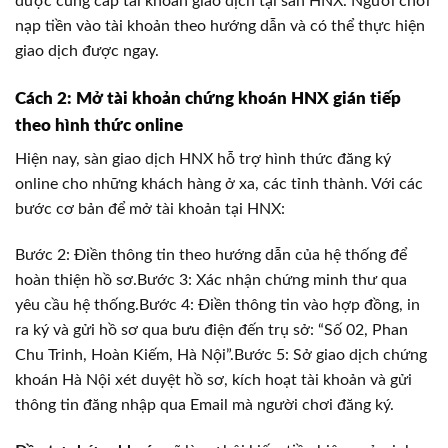
được cung cấp tài khoản giao dịch tại sàn HNX. Người chơi
nạp tiền vào tài khoản theo hướng dẫn và có thể thực hiện
giao dịch được ngay.
Cách 2: Mở tài khoản chứng khoán HNX gián tiếp
theo hình thức online
Hiện nay, sàn giao dịch HNX hỗ trợ hình thức đăng ký
online cho những khách hàng ở xa, các tỉnh thành. Với các
bước cơ bản để mở tài khoản tại HNX:
Bước 2: Điền thông tin theo hướng dẫn của hệ thống để
hoàn thiện hồ sơ.Bước 3: Xác nhận chứng minh thư qua
yêu cầu hệ thống.Bước 4: Điền thông tin vào hợp đồng, in
ra ký và gửi hồ sơ qua bưu điện đến trụ sở: “Số 02, Phan
Chu Trinh, Hoàn Kiếm, Hà Nội”.Bước 5: Sở giao dịch chứng
khoán Hà Nội xét duyệt hồ sơ, kích hoạt tài khoản và gửi
thông tin đăng nhập qua Email mà người chơi đăng ký.