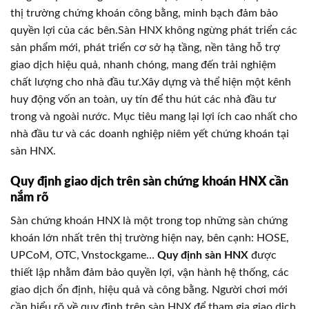
thị trường chứng khoán công bằng, minh bạch đảm bảo
quyền lợi của các bên.Sàn HNX không ngừng phát triển các
sản phẩm mới, phát triển cơ sở hạ tầng, nền tảng hỗ trợ
giao dịch hiệu quả, nhanh chóng, mang đến trải nghiệm
chất lượng cho nhà đầu tư.Xây dựng và thể hiện một kênh
huy động vốn an toàn, uy tín để thu hút các nhà đầu tư
trong và ngoài nước. Mục tiêu mang lại lợi ích cao nhất cho
nhà đầu tư và các doanh nghiệp niêm yết chứng khoán tại
sàn HNX.
Quy định giao dịch trên sàn chứng khoán HNX cần
nắm rõ
Sàn chứng khoán HNX là một trong top những sàn chứng
khoán lớn nhất trên thị trường hiện nay, bên cạnh: HOSE,
UPCoM, OTC, Vnstockgame…
Quy định sàn HNX
được
thiết lập nhằm đảm bảo quyền lợi, vận hành hệ thống, các
giao dịch ổn định, hiệu quả và công bằng. Người chơi mới
cần hiểu rõ về quy định trên sàn HNX để tham gia giao dịch