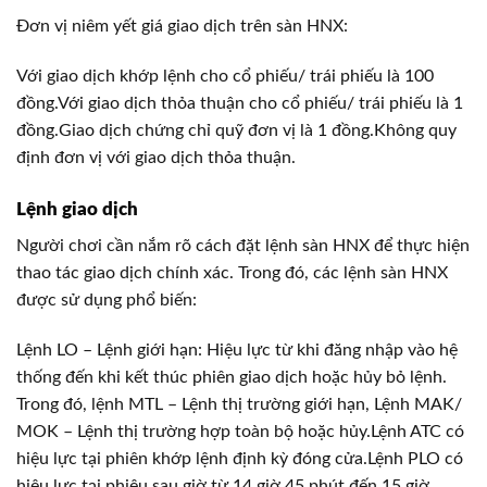
Đơn vị niêm yết giá giao dịch trên sàn HNX:
Với giao dịch khớp lệnh cho cổ phiếu/ trái phiếu là 100
đồng.Với giao dịch thỏa thuận cho cổ phiếu/ trái phiếu là 1
đồng.Giao dịch chứng chỉ quỹ đơn vị là 1 đồng.Không quy
định đơn vị với giao dịch thỏa thuận.
Lệnh giao dịch
Người chơi cần nắm rõ cách đặt lệnh sàn HNX để thực hiện
thao tác giao dịch chính xác. Trong đó, các lệnh sàn HNX
được sử dụng phổ biến:
Lệnh LO – Lệnh giới hạn: Hiệu lực từ khi đăng nhập vào hệ
thống đến khi kết thúc phiên giao dịch hoặc hủy bỏ lệnh.
Trong đó, lệnh MTL – Lệnh thị trường giới hạn, Lệnh MAK/
MOK – Lệnh thị trường hợp toàn bộ hoặc hủy.Lệnh ATC có
hiệu lực tại phiên khớp lệnh định kỳ đóng cửa.Lệnh PLO có
hiệu lực tại phiêu sau giờ từ 14 giờ 45 phút đến 15 giờ.