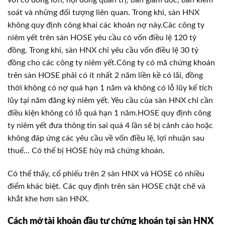
với cổ đông lớn, hội đồng quản trị, ban giám đốc, ban kiểm
soát và những đối tượng liên quan. Trong khi, sàn HNX
không quy định công khai các khoản nợ này.Các công ty
niêm yết trên sàn HOSE yêu cầu có vốn điều lệ 120 tỷ
đồng. Trong khi, sàn HNX chỉ yêu cầu vốn điều lệ 30 tỷ
đồng cho các công ty niêm yết.Công ty có mã chứng khoán
trên sàn HOSE phải có ít nhất 2 năm liền kề có lãi, đồng
thời không có nợ quá hạn 1 năm và không có lỗ lũy kế tích
lũy tại năm đăng ký niêm yết. Yêu cầu của sàn HNX chỉ cần
điều kiện không có lỗ quá hạn 1 năm.HOSE quy định công
ty niêm yết đưa thông tin sai quá 4 lần sẽ bị cảnh cáo hoặc
không đáp ứng các yêu cầu về vốn điều lệ, lợi nhuận sau
thuế… Có thể bị HOSE hủy mã chứng khoán.
Có thể thấy, cổ phiếu trên 2 sàn HNX và HOSE có nhiều
điểm khác biệt. Các quy định trên sàn HOSE chặt chẽ và
khắt khe hơn sàn HNX.
Cách mở tài khoản đầu tư chứng khoán tại sàn HNX