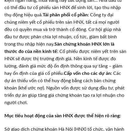
kiệm ngân hàng, mua vàng hay bất động sản… Nhà đầu tư
có thể đầu tư cổ phiếu sàn HNX để sinh lời, tạo thu nhập
thụ động hiệu quả.
Tái phân phối cổ phần:
Công ty đại
chúng niêm yết cổ phiếu trên sàn HNX, tất cả mọi người
đều có quyền mua và trở thành cổ đông. Cơ hội giúp nhà
đầu tư được phân chia lợi nhuận, cổ tức, giảm bất bình
trong thu nhập hiện nay.
Sàn chứng khoán HNX lớn là
thước đo của nền kinh tế:
Cổ phiếu được niêm yết trên sàn
HNX sẽ được thị trường định giá. Nền kinh tế được đo
lường, đánh giá mức độ ổn định thông qua sự tăng – giảm
hay ổn định của giá cổ phiếu.
Cấp vốn cho các dự án:
Các
dự án thiếu vốn có thể huy động bằng cách bán chứng
khoán (khế ước nợ). Nguồn vốn được sử dụng đầu tư, phát
triển dự án giúp tăng giá chứng khoán tạo ra lợi nhuận cho
người chơi.
Mục tiêu hoạt động của sàn HNX được thể hiện rõ ràng:
Sở giao dịch chứng khoán Hà Nội (HNX) tổ chức, vận hành