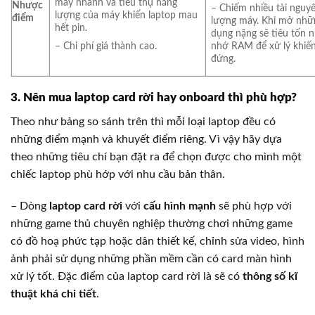
máy nhanh và tiêu thụ năng
Nhược
– Chiếm nhiều tài nguy
lượng của máy khiến laptop mau
điểm
lượng máy. Khi mở nhữ
hết pin.
dụng nặng sẽ tiêu tốn 
– Chi phí giá thành cao.
nhớ RAM để xử lý khiế
đứng.
3. Nên mua laptop card rời hay onboard thì phù hợp?
Theo như bảng so sánh trên thì mỗi loại laptop đều có
những điểm mạnh và khuyết điểm riêng. Vì vậy hãy dựa
theo những tiêu chí bạn đặt ra để chọn được cho mình một
chiếc laptop phù hớp với nhu cầu bản thân.
– Dòng
laptop card rời
với
cấu hình mạnh
sẽ phù hợp với
những game thủ chuyên nghiệp thường chơi những game
có đồ hoạ phức tạp hoặc dân thiết kế, chỉnh sửa video, hình
ảnh phải sử dụng những phần mềm cần có card màn hình
xử lý tốt. Đặc điểm của laptop card rời là sẽ có
thông số kĩ
thuật khá chi tiết
.