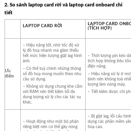
2. So sánh laptop card rời và laptop card onboard chi
tiết
LAPTOP CARD ONB
LAPTOP CARD RỜI
(TÍCH HỢP)
– Hiệu năng tốt, nhờ tốc độ xử
lý đồ hoạ nhanh mà giảm thiểu
hết mức hiện tượng giật lag hình
– Thời lượng pin kéo dà
ảnh.
tích hợp không tiêu tốn
điện năng.
– Có thể tuỳ chỉnh những thông
Ưu
số đồ hoạ mong muốn theo nhu
– Hiệu năng xử lý ở mứ
điểm
cầu sử dụng.
bình nên không toả nhi
lượng làm nóng máy.
– Không sử dụng chung khe cắm
với RAM nên tiết kiệm tối đa
– Tiết kiêm được chi phí
dung lượng xử lý cho các tác vụ
khác.
– Bị giật lag, lỗi cấu hì
– Hoạt động như một bộ phận
dụng các phần mềm yê
riêng biệt nên có thể gây nóng
hoạ cao.