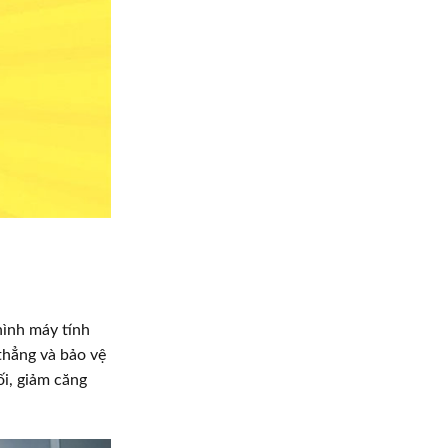
hình máy tính
thẳng và bảo vệ
ối, giảm căng