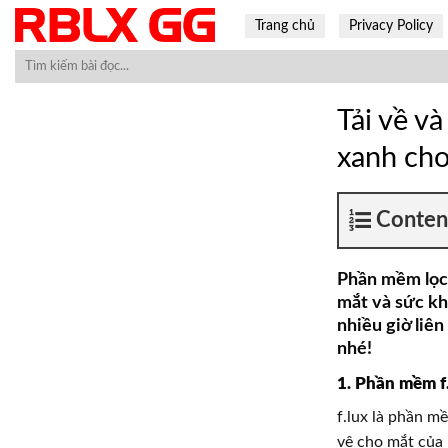
Skip
Trang chủ
Privacy Policy
to
content
Tải về v
xanh ch
Conten
Phần mềm lọc 
mắt và sức k
nhiều giờ liên
nhé!
1. Phần mềm f.
f.lux là phần m
vệ cho mắt của 