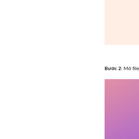
Bước 2
: Mở fil