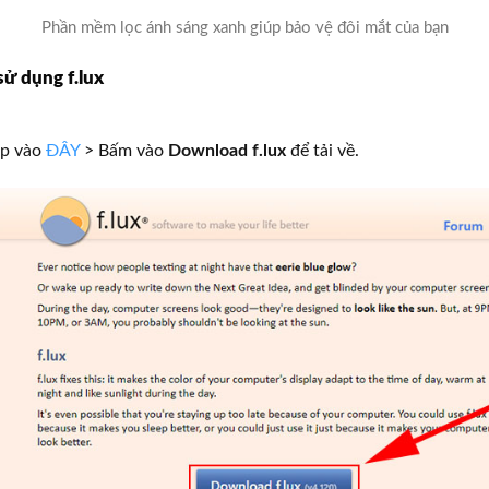
Phần mềm lọc ánh sáng xanh giúp bảo vệ đôi mắt của bạn
sử dụng f.lux
ập vào
ĐÂY
> Bấm vào
Download f.lux
để tải về.