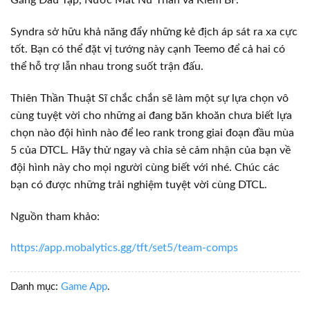
Găng Đấu Tập, Nước Mắt Nữ Thần và Kiếm BF.
Syndra sở hữu khả năng đẩy những kẻ địch áp sát ra xa cực
tốt. Bạn có thể đặt vị tướng này cạnh Teemo để cả hai có
thể hỗ trợ lẫn nhau trong suốt trận đấu.
Thiên Thần Thuật Sĩ chắc chắn sẽ làm một sự lựa chọn vô
cùng tuyệt vời cho những ai đang băn khoăn chưa biết lựa
chọn nào đội hình nào để leo rank trong giai đoạn đầu mùa
5 của DTCL. Hãy thử ngay và chia sẻ cảm nhận của bạn về
đội hình này cho mọi người cùng biết với nhé. Chúc các
bạn có được những trải nghiệm tuyệt vời cùng DTCL.
Nguồn tham khảo:
https://app.mobalytics.gg/tft/set5/team-comps
Danh mục:
Game App
.