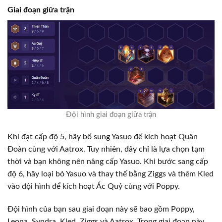
Giai đoạn giữa trận
Đội hình giai đoạn giữa trận
Khi đạt cấp độ 5, hãy bổ sung Yasuo để kích hoạt Quân
Đoàn cùng với Aatrox. Tuy nhiên, đây chỉ là lựa chọn tạm
thời và bạn không nên nâng cấp Yasuo. Khi bước sang cấp
độ 6, hãy loại bỏ Yasuo và thay thế bằng Ziggs và thêm Kled
vào đội hình để kích hoạt Ác Quỷ cùng với Poppy.
Đội hình của bạn sau giai đoạn này sẽ bao gồm Poppy,
Leona, Syndra, Kled, Ziggs và Aatrox. Trong giai đoạn này,