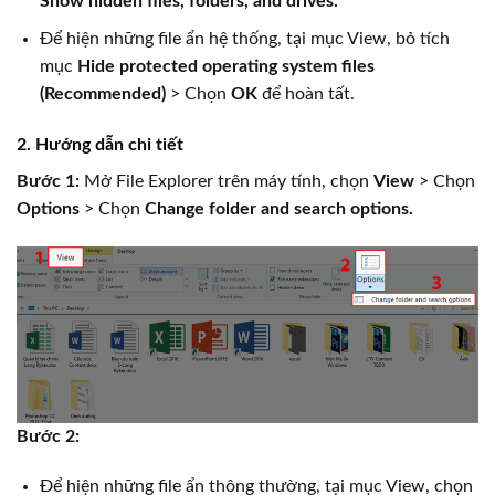
Show hidden files, folders, and drives.
Để hiện những file ẩn hệ thống, tại mục View, bỏ tích
mục
Hide protected operating system files
(Recommended)
> Chọn
OK
để hoàn tất.
2. Hướng dẫn chi tiết
Bước 1:
Mở File Explorer trên máy tính, chọn
View
> Chọn
Options
> Chọn
Change folder and search options.
Bước 2:
Để hiện những file ẩn thông thường, tại mục View, chọn