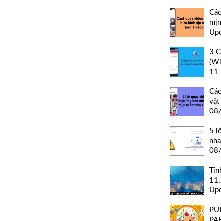
Các
mịn
Up
3 C
(Wi
11 
Các
vật
08
5 l
nha
08
Tín
11.
Up
PU
PAR