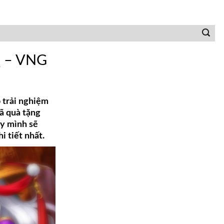
Q – VNG
 trải nghiệm
ã quà tặng
ây mình sẽ
 tiết nhất.