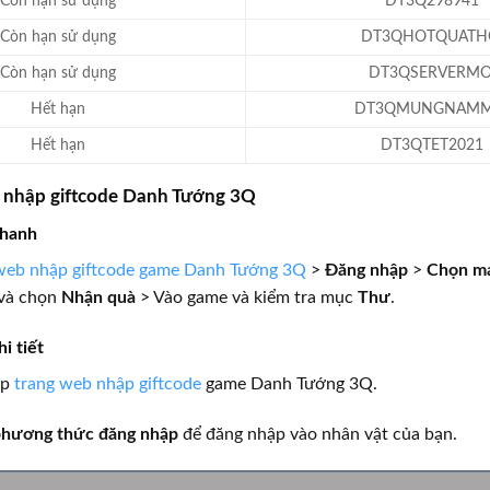
Còn hạn sử dụng
DT3Q298941
Còn hạn sử dụng
DT3QHOTQUATH
Còn hạn sử dụng
DT3QSERVERMO
Hết hạn
DT3QMUNGNAMM
Hết hạn
DT3QTET2021
n nhập giftcode Danh Tướng 3Q
nhanh
web nhập giftcode game Danh Tướng 3Q
>
Đăng nhập
>
Chọn m
và chọn
Nhận quà
> Vào game và kiểm tra mục
Thư
.
i tiết
ập
trang web nhập giftcode
game Danh Tướng 3Q.
phương thức đăng nhập
để đăng nhập vào nhân vật của bạn.