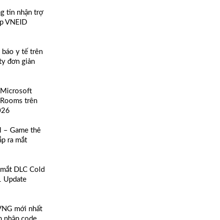
 tin nhận trợ
pp VNEID
báo y tế trên
ty đơn giản
 Microsoft
 Rooms trên
026
l – Game thẻ
ắp ra mắt
 mắt DLC Cold
1 Update
VNG mới nhất
h nhập code