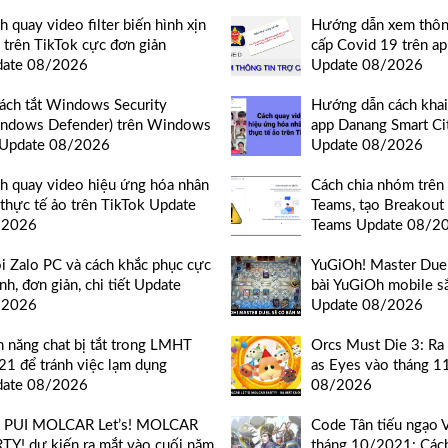
h quay video filter biến hình xịn
Hướng dẫn xem thông
 trên TikTok cực đơn giản
cấp Covid 19 trên a
date 08/2026
Update 08/2026
ách tắt Windows Security
Hướng dẫn cách khai 
ndows Defender) trên Windows
app Danang Smart Ci
Update 08/2026
Update 08/2026
h quay video hiệu ứng hóa nhân
Cách chia nhóm trên
 thực tế ảo trên TikTok Update
Teams, tạo Breakout
/2026
Teams Update 08/2
ỗi Zalo PC và cách khắc phục cực
YuGiOh! Master Due
nh, đơn giản, chi tiết Update
bài YuGiOh mobile s
/2026
Update 08/2026
h năng chat bị tắt trong LMHT
Orcs Must Die 3: Ra
21 để tránh việc lạm dụng
as Eyes vào tháng 1
date 08/2026
08/2026
I PUI MOLCAR Let’s! MOLCAR
Code Tân tiếu ngạo 
TY! dự kiến ra mắt vào cuối năm
tháng 10/2021: Các