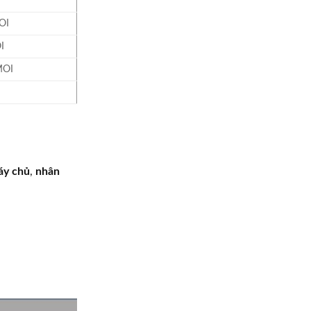
OI
I
OI
áy chủ
,
nhân