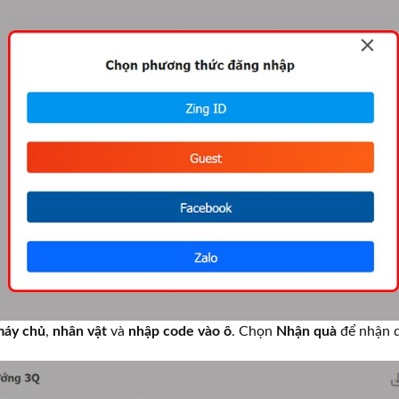
máy chủ
,
nhân vật
và
nhập code vào ô
. Chọn
Nhận quà
để nhận q