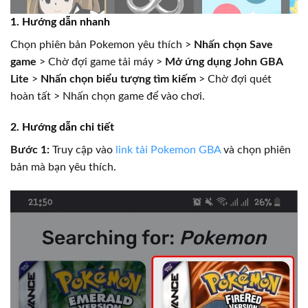
1. Hướng dẫn nhanh
Chọn phiên bản Pokemon yêu thích >
Nhấn chọn Save
game
> Chờ đợi game tải máy >
Mở ứng dụng John GBA
Lite
>
Nhấn chọn biểu tượng tìm kiếm
> Chờ đợi quét
hoàn tất > Nhấn chọn game để vào chơi.
2. Hướng dẫn chi tiết
Bước 1:
Truy cập vào
link tải Pokemon GBA
và chọn phiên
bản mà bạn yêu thích.