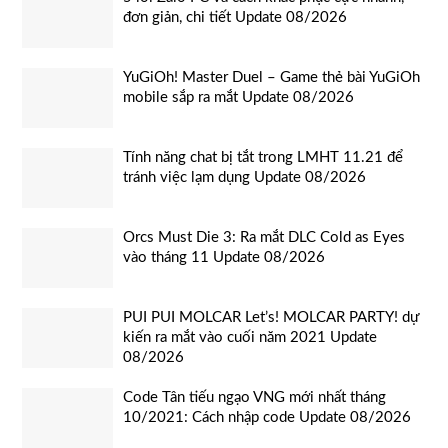
đơn giản, chi tiết Update 08/2026
YuGiOh! Master Duel – Game thẻ bài YuGiOh
mobile sắp ra mắt Update 08/2026
Tính năng chat bị tắt trong LMHT 11.21 để
tránh việc lạm dụng Update 08/2026
Orcs Must Die 3: Ra mắt DLC Cold as Eyes
vào tháng 11 Update 08/2026
PUI PUI MOLCAR Let’s! MOLCAR PARTY! dự
kiến ra mắt vào cuối năm 2021 Update
08/2026
Code Tân tiếu ngạo VNG mới nhất tháng
10/2021: Cách nhập code Update 08/2026