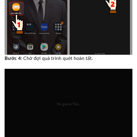
Bước 4:
Chờ đợi quá trình quét hoàn tất.