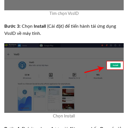
Tìm chọn VssID
Bước 3:
Chọn
Install
(Cài đặt) để tiến hành tải ứng dụng
VssID về máy tính.
Chọn Install