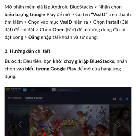
Mở phần mềm giả lập Android BlueStacks > Nhấn chọn
biểu tượng Google Play
để mở > Gõ tên
“VssID”
trên thanh
tìm kiếm > Chọn vào mục
VssID
hiện ra > Chọn
Install
(Cài
đặt) để cài đặt > Chọn
Open
(Mở) để mở ứng dụng đã cài
đặt xong >
Đăng nhập
tài khoản và sử dụng.
2. Hướng dẫn chi tiết
Bước 1:
Đầu tiên, bạn
khởi chạy giả lập BlueStacks
, nhấn
chọn vào
biểu tượng Google Play
để mở cửa hàng ứng
dụng.