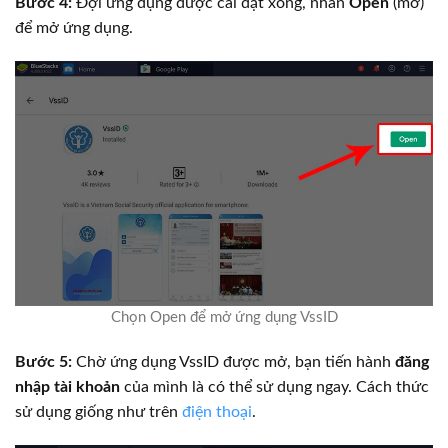
Bước 4:
Đợi ứng dụng được cài đặt xong, nhấn
Open
(mở)
để mở ứng dụng.
Chọn Open để mở ứng dụng VssID
Bước 5:
Chờ ứng dụng VssID được mở, bạn tiến hành
đăng
nhập tài khoản
của mình là có thể sử dụng ngay. Cách thức
sử dụng giống như trên
điện thoại
.