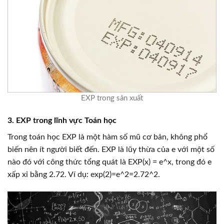
EXP trong sản xuất
3. EXP trong lĩnh vực Toán học
Trong toán học EXP là một hàm số mũ cơ bản, không phổ
biến nên ít người biết đến. EXP là lũy thừa của e với một số
nào đó với công thức tổng quát là EXP(x) = e^x, trong đó e
xấp xỉ bằng 2.72. Ví dụ: exp(2)=e^2=2.72^2.