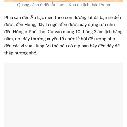
Quang cảnh ở đền Âu Lạc – Khu du lịch thác Prenn
Phía sau đền Âu Lạc men theo con đường lát đá bạn sẽ đến
được đền Hùng, đây là ngôi đền được xây dựng tựa như
đền Hùng ở Phú Thọ. Cứ vào mùng 10 tháng 3 âm lịch hàng
năm, nơi đây thường xuyên tổ chức lễ hội để tưởng nhớ
đến các vị vua Hùng. Vì thế nếu có dịp bạn hãy đến đây để
thắp hương nhé.