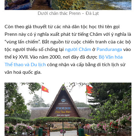
Dưới chân thác Prenn – Đà Lạt
Còn theo giả thuyết từ các nhà dân tộc học thì tên gọi
Prenn này có ý nghĩa xuất phát từ tiếng Chăm với ý nghĩa là
“vùng lấn chiếm”. Bắt nguồn từ cuộc chiến tranh của các bộ
tộc người thiểu số chống lại
người Chăm
ở
Panduranga
vào
thế kỷ XVII. Vào năm 2000, nơi đây đã được
Bộ Văn hóa
Thể thao và Du lịch
công nhận và cấp bằng di tích lịch sử
văn hoá quốc gia.