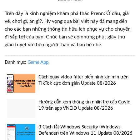
Trên đây là kinh nghiệm khám phá thác Prenn: Ở đâu, giá
vé, chơi gì, ăn gì?. Hy vọng qua bài viết này đã mang đến
cho các bạn những thông tin hữu ích phục vụ cho chuyến
đi sắp tới của bạn. Chúc bạn sẽ có những phút giây thư
giãn tuyệt vời bên người thân và bạn bè nhé.
Danh mục:
Game App
.
Cách quay video filter biến hình xịn mịn trên
TikTok cực đơn giản Update 08/2026
Hướng dẫn xem thông tin nhận trợ cấp Covid
19 trên app VNEID Update 08/2026
3 Cách tắt Windows Security (Windows
Defender) trên Windows 11 Update 08/2026