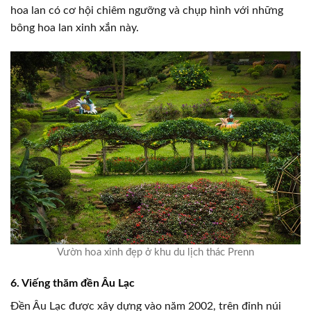
hoa lan có cơ hội chiêm ngưỡng và chụp hình với những
bông hoa lan xinh xắn này.
Vườn hoa xinh đẹp ở khu du lịch thác Prenn
6. Viếng thăm đền Âu Lạc
Đền Âu Lạc được xây dựng vào năm 2002, trên đỉnh núi