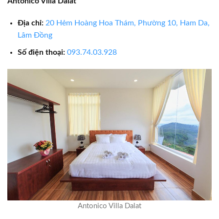
Antonico Villa Dalat
Địa chỉ:
20 Hẻm Hoàng Hoa Thám, Phường 10, Ham Da,
Lâm Đồng
Số điện thoại:
093.74.03.928
Antonico Villa Dalat