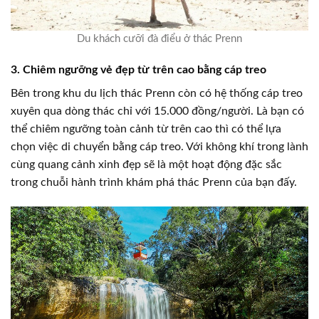
Du khách cưỡi đà điểu ở thác Prenn
3. Chiêm ngưỡng vẻ đẹp từ trên cao bằng cáp treo
Bên trong khu du lịch thác Prenn còn có hệ thống cáp treo
xuyên qua dòng thác chỉ với 15.000 đồng/người. Là bạn có
thể chiêm ngưỡng toàn cảnh từ trên cao thì có thể lựa
chọn việc di chuyển bằng cáp treo. Với không khí trong lành
cùng quang cảnh xinh đẹp sẽ là một hoạt động đặc sắc
trong chuỗi hành trình khám phá thác Prenn của bạn đấy.