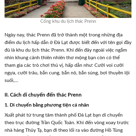
Cổng khu du lịch thác Prenn
Ngày nay, thác Prenn đã trở thành một trong những địa
điểm du lịch hấp dẫn ở Đà Lạt được biết đến với tên gọi đầy
đủ là khu du lịch thác Prenn. Khi đến đây ngoài việc ngắm
nhìn khung cảnh thiên nhiên thơ mộng bạn còn có thể
tham gia các trò chơi thú vị, hấp dẫn như: Cưỡi voi cưỡi
ngựa, cưỡi trâu, bắn cung, bắn nỏ, bắn súng, bơi thuyền lội
suối,…
II. Cách di chuyển đến thác Prenn
1. Di chuyển bằng phương tiện cá nhân
Xuất phát từ trung tâm thành phố Đà Lạt bạn di chuyển
theo trục đường Trần Quốc Toản. Khi đến vòng xoay trước
nhà hàng Thủy Tạ, bạn đi theo lối ra vào đường Hồ Tùng