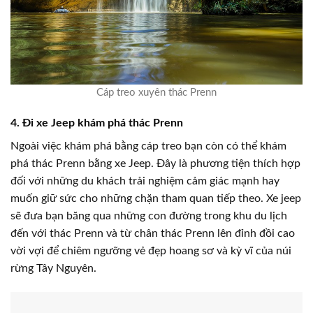
Cáp treo xuyên thác Prenn
4. Đi xe Jeep khám phá thác Prenn
Ngoài việc khám phá bằng cáp treo bạn còn có thể khám
phá thác Prenn bằng xe Jeep. Đây là phương tiện thích hợp
đối với những du khách trải nghiệm cảm giác mạnh hay
muốn giữ sức cho những chặn tham quan tiếp theo. Xe jeep
sẽ đưa bạn băng qua những con đường trong khu du lịch
đến với thác Prenn và từ chân thác Prenn lên đỉnh đồi cao
vời vợi để chiêm ngưỡng vẻ đẹp hoang sơ và kỳ vĩ của núi
rừng Tây Nguyên.