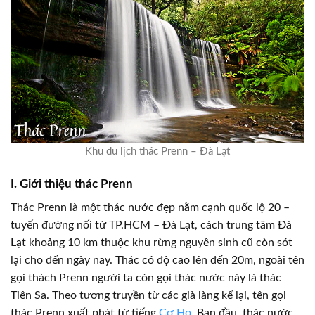
Khu du lịch thác Prenn – Đà Lạt
I. Giới thiệu thác Prenn
Thác Prenn là một thác nước đẹp nằm cạnh quốc lộ 20 –
tuyến đường nối từ TP.HCM – Đà Lạt, cách trung tâm Đà
Lạt khoảng 10 km thuộc khu rừng nguyên sinh cũ còn sót
lại cho đến ngày nay. Thác có độ cao lên đến 20m, ngoài tên
gọi thách Prenn người ta còn gọi thác nước này là thác
Tiên Sa. Theo tương truyền từ các già làng kể lại, tên gọi
thác Prenn xuất phát từ tiếng
Cơ Ho
. Ban đầu, thác nước