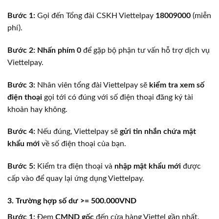
Bước 1:
Gọi đến Tổng đài CSKH Viettelpay
18009000
(miễn
phí).
Bước 2:
Nhấn phím 0
để gặp bộ phận tư vấn hỗ trợ dịch vụ
Viettelpay.
Bước 3:
Nhân viên tổng đài Viettelpay sẽ
kiểm tra xem số
điện thoại
gọi tới có đúng với số điện thoại đăng ký tài
khoản hay không.
Bước 4:
Nếu đúng, Viettelpay sẽ
gửi tin nhắn chứa mật
khẩu mới
về số điện thoại của bạn.
Bước 5:
Kiểm tra điện thoại và
nhập mật khẩu mới
được
cấp vào để quay lại ứng dụng Viettelpay.
3. Trường hợp số dư >= 500.000VND
Bước 1:
Đem
CMND gốc
đến cửa hàng Viettel gần nhất.