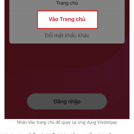
Nhấn Vào trang chủ để quay lại ứng dụng Viettelpay