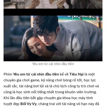
Yêu em từ cái nhìn đầu tiên
Phim
Yêu em từ cái nhìn đầu tiên
kể về
Tiêu Nại
là một
chuyên gia chơi game, kỹ năng chơi bóng rổ tốt, học lực
xuất sắc, tài năng bơi lội và là chủ tịch công ty trò chơi và
cũng là học sinh nổi tiếng nhất trong khuôn viên trường.
Khi lần đầu tiên bắt gặp chuyên gia khoa học máy tính
tuyệt đẹp
Bối Vy Vy
, chàng trai với tài năng vô hạn này đã