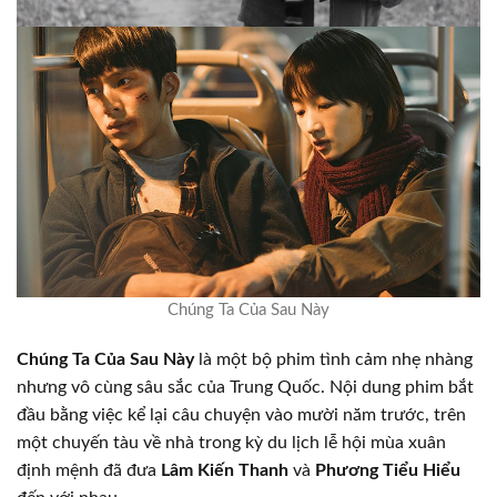
Chúng Ta Của Sau Này
Chúng Ta Của Sau Này
là một bộ phim tình cảm nhẹ nhàng
nhưng vô cùng sâu sắc của Trung Quốc. Nội dung phim bắt
đầu bằng việc kể lại câu chuyện vào mười năm trước, trên
một chuyến tàu về nhà trong kỳ du lịch lễ hội mùa xuân
định mệnh đã đưa
Lâm Kiến Thanh
và
Phương Tiểu Hiểu