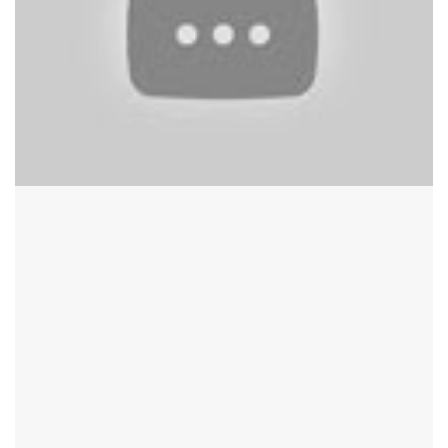
người đang bị đe dọa. Vào thời điểm đầy biến động này,
Thanh Minh đột nhiên phát hiện ra mấu chốt của mọi tai
họa chính là nhân dạng lai giữa người và quái vật của mình.
12. Bước Nhảy Vọt (Leap) – 2020