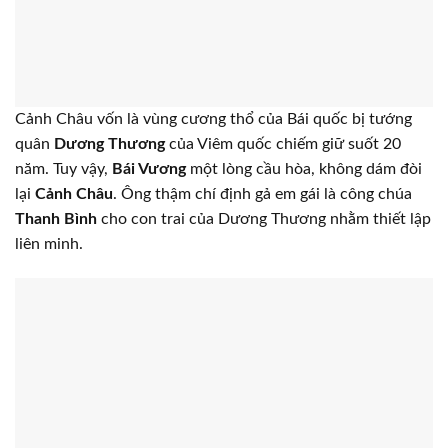
vùng đất Cảnh Châu của hai nước giả tưởng Bái quốc và
Viêm quốc.
Cảnh Châu vốn là vùng cương thổ của Bái quốc bị tướng
quân
Dương Thương
của Viêm quốc chiếm giữ suốt 20
năm. Tuy vậy,
Bái Vương
một lòng cầu hòa, không dám đòi
lại
Cảnh Châu
. Ông thậm chí định gả em gái là công chúa
Thanh Bình
cho con trai của Dương Thương nhằm thiết lập
liên minh.