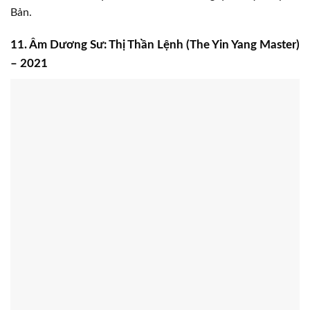
Bát bách
Phim
Bát bách
tái hiện lại cuộc chiến tranh Thượng Hải
giữa quân đội Trung – Nhật. Vì những tổn thất để có thể giữ
chân quân đội Nhật Bản, Trung Quốc buộc phải rút lui.
Nhưng tinh thần yêu nước của mỗi con người không dễ
dàng bị khuất phục, quân đội Trung Quốc đã trang bị vũ khí
và dẫn đầu 452 sĩ quan và binh sĩ tấn công quân đội Nhật
Bản.
11. Âm Dương Sư: Thị Thần Lệnh (The Yin Yang Master)
– 2021