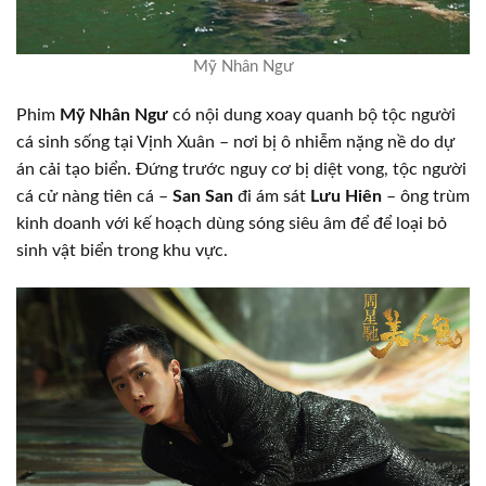
Mỹ Nhân Ngư
Phim
Mỹ Nhân Ngư
có nội dung xoay quanh bộ tộc người
cá sinh sống tại Vịnh Xuân – nơi bị ô nhiễm nặng nề do dự
án cải tạo biển. Đứng trước nguy cơ bị diệt vong, tộc người
cá cử nàng tiên cá –
San San
đi ám sát
Lưu Hiên
– ông trùm
kinh doanh với kế hoạch dùng sóng siêu âm để để loại bỏ
sinh vật biển trong khu vực.