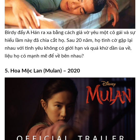
Birdy đẩy A Hán ra xa bằng cách giả vờ yêu một cô gái và sự
hiểu lầm này đã chia cắt họ. Sau 20 năm, họ tình cờ gặp lại
nhau với tình yêu không có giới hạn và quá khứ dần ùa về,
liệu họ có mạnh mẽ để về bên nhau?
5. Hoa Mộc Lan (Mulan) – 2020