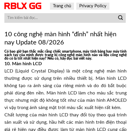
Skip
Trang chủ
Privacy Policy
to
content
10 công nghệ màn hình “đỉnh” nhất hiện
nay Update 08/2026
Có bao giờ bạn thắc mắc rằng chiếc smartphone, máy tính bảng hay máy tính
xách tay của mình được trang bị công nghệ màn hình nào và liệu công nghệ
đó có là tốt nhất hiện nay? Nếu có, hãy đọc bài viết này.
10. Màn hình LCD
LCD (Liquid Crystal Display) là một công nghệ màn hình
thường được sử dụng trên nhiều thiết bị. Màn hình LCD
không tạo ra ánh sáng của riêng mình và do đó bắt buộc
phải dùng đèn nền. Màn hình LCD làm cho màu sắc trung
thực nhưng mật độ không tốt như của màn hình AMOLED
vì vậy trong ánh sáng mặt trời màu sắc xuất hiện rất kém.
Chất lượng của màn hình LCD thay đổi tùy theo quá trình
sản xuất và sử dụng, hầu hết các màn hình trên điện thoại
giá rẻ hiện nay điều được làm từ màn hình LCD cung cấp