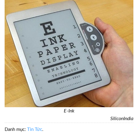
E-Ink
SiliconIndia
Danh mục:
Tin Tức
.