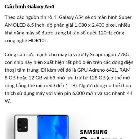
Cấu hình Galaxy A54
Theo các nguồn tin rò rỉ, Galaxy A54 sẽ có màn hình Super
AMOLED 6.5 inch, độ phân giải 1.080 x 2.400 pixel, nhiều
khả năng máy sẽ được trang bị tần số quét 120Hz cùng
công nghệ HDR10+.
Cung cấp sức mạnh cho máy là vi xử lý Snapdragon 778G,
con chip này hiện xuất hiện rất phổ biến trên các dòng điện
thoại tầm trung. Đi kèm với đó là GPU Adreno 642L, RAM
8 GB hoặc 12 GB và bộ nhớ lưu trữ từ 128 GB (có thể mở
rộng bằng thẻ microSD đến 1 TB). Người dùng có thể thỏa
thích sử dụng máy với viên pin 6.000 mAh và sạc nhanh 44
W.