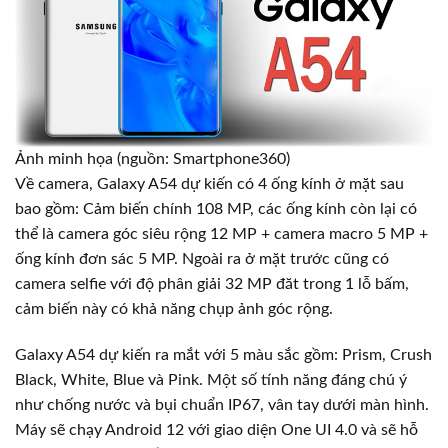
Ảnh minh họa (nguồn: Smartphone360)
Về camera, Galaxy A54 dự kiến có 4 ống kính ở mặt sau
bao gồm: Cảm biến chính 108 MP, các ống kính còn lại có
thể là camera góc siêu rộng 12 MP + camera macro 5 MP +
ống kính đơn sác 5 MP. Ngoài ra ở mặt trước cũng có
camera selfie với độ phân giải 32 MP đăt trong 1 lỗ bấm,
cảm biến này có khả năng chụp ảnh góc rộng.
Galaxy A54 dự kiến ra mắt với 5 màu sắc gồm: Prism, Crush
Black, White, Blue và Pink. Một số tính năng đáng chú ý
như chống nước và bụi chuẩn IP67, vân tay dưới màn hình.
Máy sẽ chạy Android 12 với giao diện One UI 4.0 và sẽ hỗ