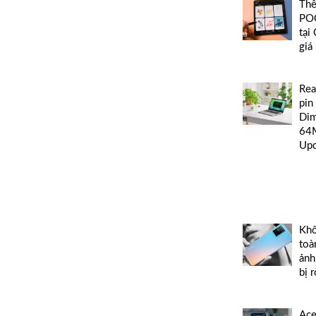
Thê
POC
tại
giá
Rea
pin
Dim
64M
Up
Khô
toà
ảnh
bị 
Ace