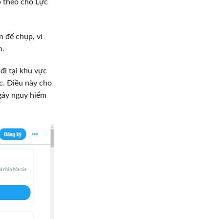
ếp theo cho Lực
 để chụp, vì
n.
đi tại khu vực
ác. Điều này cho
 gây nguy hiểm