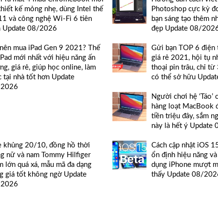
thiết kế mỏng nhẹ, dùng Intel thế
Photoshop cực kỳ đơ
11 và công nghệ Wi-Fi 6 tiên
bạn sáng tạo thêm n
n Update 08/2026
đẹp Update 08/202
nên mua iPad Gen 9 2021? Thế
Gửi bạn TOP 6 điện 
iPad mới nhất với hiệu năng ấn
giá rẻ 2021, hội tụ 
ng, giá rẻ, giúp học online, làm
thoại pin trâu, chỉ từ 
c tại nhà tốt hơn Update
có thể sở hữu Upda
/2026
Người chơi hệ ‘Táo’ 
hàng loạt MacBook 
tiền triệu đây, sắm n
này là hết ý Update
e khủng 20/10, đồng hồ thời
Cách cập nhật iOS 1
ng nữ và nam Tommy Hilfiger
ổn định hiệu năng và
m lớn quá xá, mẫu mã đa dạng
dụng iPhone mượt m
g giá tốt không ngờ Update
thấy Update 08/202
/2026