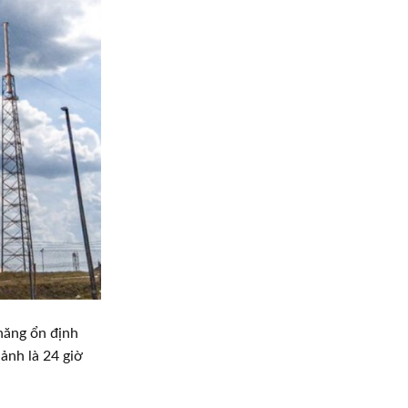
 năng ổn định
̉nh là 24 giờ