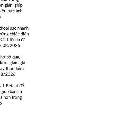
n giản, giúp
hiều bức ảnh
6
thoại sạc nhanh
những chiếc điện
3.2 triệu là đã
te 08/2026
chớ bỏ qua,
được giảm giá
gay thời điểm
 08/2026
5.1 Beta 4 để
 giúp bạn sử
à hơn trông
6