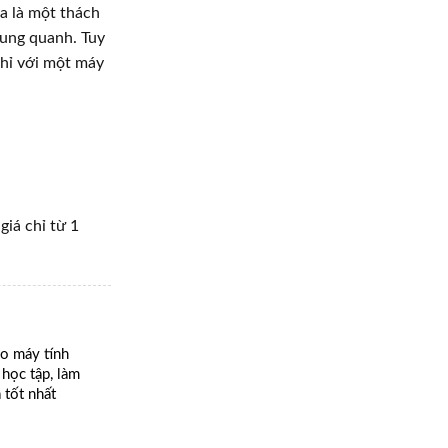
 xa là một thách
t xung quanh. Tuy
hỉ với một máy
iá chỉ từ 1
ho máy tính
học tập, làm
à tốt nhất