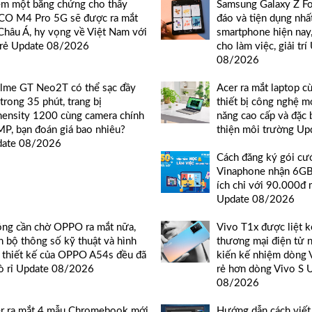
m một bằng chứng cho thấy
Samsung Galaxy Z F
O M4 Pro 5G sẽ được ra mắt
đáo và tiện dụng nhất
 Châu Á, hy vọng về Việt Nam với
smartphone hiện nay,
 rẻ Update 08/2026
cho làm việc, giải tr
08/2026
lme GT Neo2T có thể sạc đầy
Acer ra mắt laptop c
 trong 35 phút, trang bị
thiết bị công nghệ mớ
ensity 1200 cùng camera chính
năng cao cấp và đặc b
P, bạn đoán giá bao nhiêu?
thiện môi trường U
date 08/2026
Cách đăng ký gói c
Vinaphone nhận 6GB/
ích chỉ với 90.000đ 
Update 08/2026
ng cần chờ OPPO ra mắt nữa,
Vivo T1x được liệt k
n bộ thông số kỹ thuật và hình
thương mại điện tử n
 thiết kế của OPPO A54s đều đã
kiến kế nhiệm dòng V
rò rỉ Update 08/2026
rẻ hơn dòng Vivo S 
08/2026
r ra mắt 4 mẫu Chromebook mới
Hướng dẫn cách viết