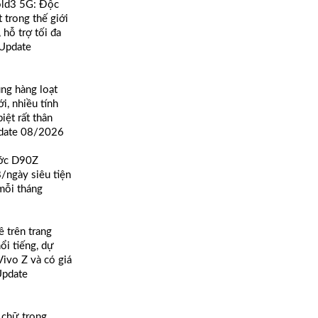
old3 5G: Độc
 trong thế giới
 hỗ trợ tối đa
í Update
ùng hàng loạt
i, nhiều tính
iệt rất thân
pdate 08/2026
ước D90Z
ngày siêu tiện
mỗi tháng
ê trên trang
ổi tiếng, dự
ivo Z và có giá
Update
 chữ trong