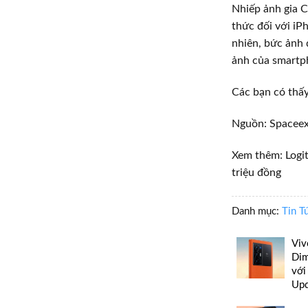
Nhiếp ảnh gia Ca
thức đối với iPho
nhiên, bức ảnh đ
ảnh của smartp
Các bạn có thâ
Nguồn: Spacee
Xem thêm: Logit
triệu đồng
Danh mục:
Tin T
Viv
Dim
với
Up