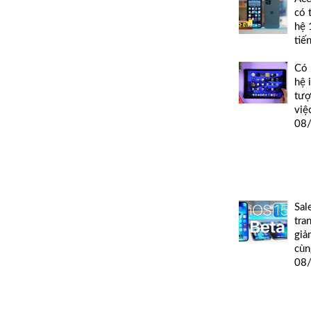
có 
hệ 
tiế
Có 
hệ 
tượ
việ
08
Sal
tra
giả
cùn
08