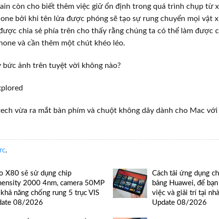
in còn cho biết thêm việc giữ ổn định trong quá trình chụp từ
ne bởi khi tên lửa được phóng sẽ tạo sự rung chuyển mọi vậ
ược chia sẻ phía trên cho thấy rằng chúng ta có thể làm được c
hone và cần thêm một chút khéo léo.
́y bức ảnh trên tuyệt vời không nào?
xplored
ech vừa ra mắt bàn phím và chuột không dây dành cho Mac với g
ức
.
o X80 sẽ sử dụng chip
Cách tải ứng dụng c
ensity 2000 4nm, camera 50MP
bảng Huawei, để bạn 
 khả năng chống rung 5 trục VIS
việc và giải trí tại nh
date 08/2026
Update 08/2026