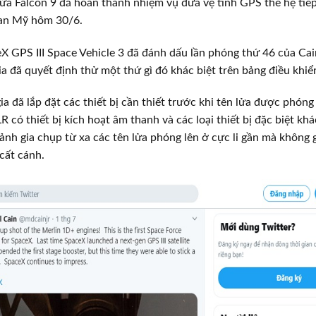
 lửa Falcon 9 đã hoàn thành nhiệm vụ đưa vệ tinh GPS thế hệ ti
ian Mỹ hôm 30/6.
 GPS III Space Vehicle 3 đã đánh dấu lần phóng thứ 46 của Cain
ia đã quyết định thử một thứ gì đó khác biệt trên bảng điều khiể
a đã lắp đặt các thiết bị cần thiết trước khi tên lửa được phóng 
 có thiết bị kích hoạt âm thanh và các loại thiết bị đặc biệt kh
ảnh gia chụp từ xa các tên lửa phóng lên ở cực li gần mà không
 cất cánh.