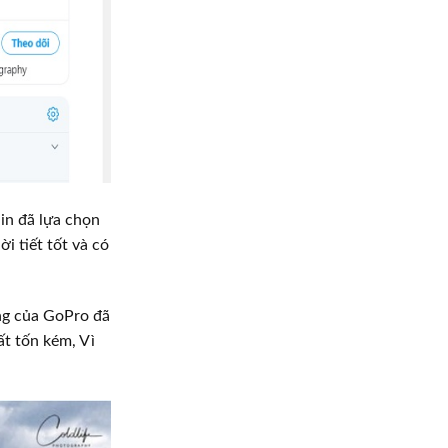
ain đã lựa chọn
 tiết tốt và có
ộng của GoPro đã
t tốn kém, Vì