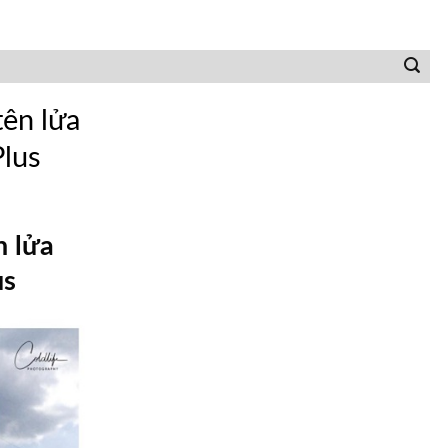
ên lửa
Plus
n lửa
us