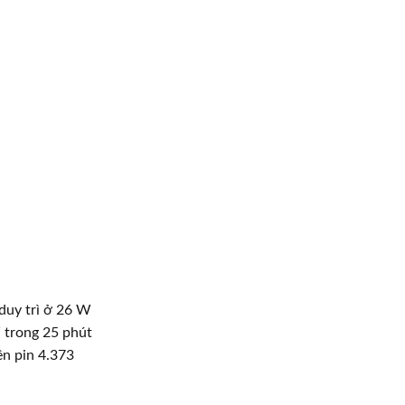
 duy trì ở 26 W
W trong 25 phút
ên pin 4.373