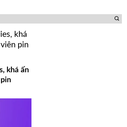
ies, khá
 viên pin
s, khá ấn
 pin