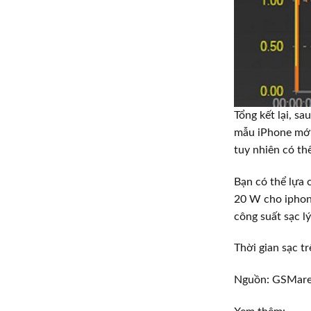
Tổng kết lại, s
mẫu iPhone mới 
tuy nhiên có th
Bạn có thể lựa 
20 W cho iphon
công suất sạc l
Thời gian sạc 
Nguồn: GSMar