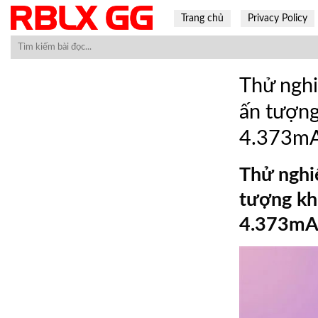
Skip
Trang chủ
Privacy Policy
to
content
Thử nghi
ấn tượng
4.373mA
Thử nghi
tượng khi
4.373m