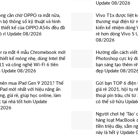
Update 08/2026
ng cần chờ OPPO ra mắt nữa,
Vivo T1x được liệt k
n bộ thông số kỹ thuật và hình
thương mại điện tử n
 thiết kế của OPPO A54s đều đã
kiến kế nhiệm dòng V
rò rỉ Update 08/2026
rẻ hơn dòng Vivo S 
08/2026
r ra mắt 4 mẫu Chromebook mới
Hướng dẫn cách viết
thiết kế mỏng nhẹ, dùng Intel thế
Photoshop cực kỳ đơ
11 và công nghệ Wi-Fi 6 tiên
bạn sáng tạo thêm n
n Update 08/2026
đẹp Update 08/202
nên mua iPad Gen 9 2021? Thế
Gửi bạn TOP 6 điện 
iPad mới nhất với hiệu năng ấn
giá rẻ 2021, hội tụ 
ng, giá rẻ, giúp học online, làm
thoại pin trâu, chỉ từ 
c tại nhà tốt hơn Update
có thể sở hữu Upda
/2026
Người chơi hệ ‘Táo’ 
hàng loạt MacBook 
tiền triệu đây, sắm n
này là hết ý Update