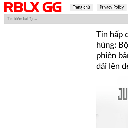
Skip
Trang chủ
Privacy Policy
to
content
Tin hấp 
hùng: Bộ
phiên bản
đãi lên