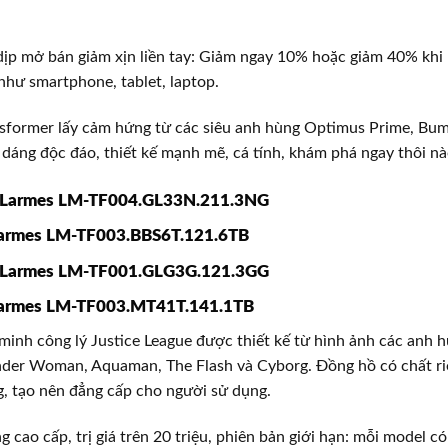
dịp mở bán giảm xịn liền tay: Giảm ngay 10% hoặc giảm 40% kh
hư smartphone, tablet, laptop.
nsformer lấy cảm hứng từ các siêu anh hùng Optimus Prime, Bum
dáng độc đáo, thiết kế mạnh mẽ, cá tính, khám phá ngay thôi nà
 Larmes LM-TF004.GL33N.211.3NG
armes LM-TF003.BBS6T.121.6TB
 Larmes LM-TF001.GLG3G.121.3GG
armes LM-TF003.MT41T.141.1TB
 minh công lý Justice League được thiết kế từ hình ảnh các anh 
er Woman, Aquaman, The Flash và Cyborg. Đồng hồ có chất riê
g, tạo nên đẳng cấp cho người sử dụng.
 cao cấp, trị giá trên 20 triệu, phiên bản giới hạn: mỗi model c