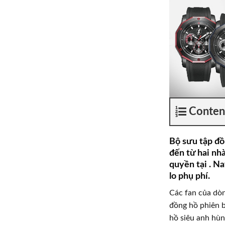
Conten
Bộ sưu tập đồ
đến từ hai nh
quyền tại . N
lo phụ phí.
Các fan của dòn
đồng hồ phiên b
hồ siêu anh hùn