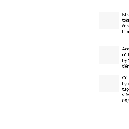
Khô
toà
ảnh
bị 
Ace
có 
hệ 
tiế
Có 
hệ 
tượ
việ
08