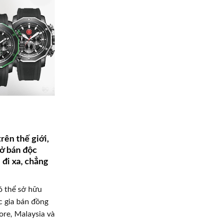
rên thế giới,
mở bán độc
 đi xa, chẳng
ó thể sở hữu
c gia bán đồng
ore, Malaysia và