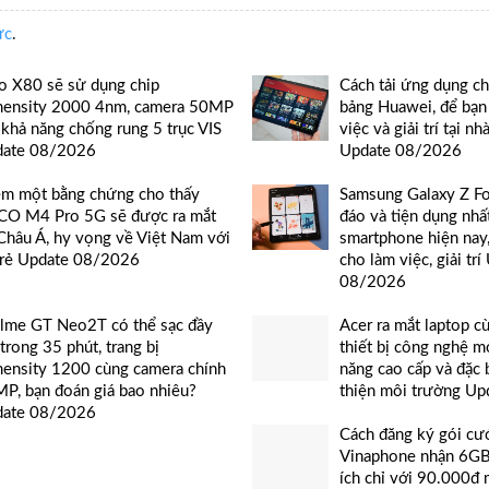
ức
.
o X80 sẽ sử dụng chip
Cách tải ứng dụng c
ensity 2000 4nm, camera 50MP
bảng Huawei, để bạn 
 khả năng chống rung 5 trục VIS
việc và giải trí tại nh
date 08/2026
Update 08/2026
m một bằng chứng cho thấy
Samsung Galaxy Z F
O M4 Pro 5G sẽ được ra mắt
đáo và tiện dụng nhất
 Châu Á, hy vọng về Việt Nam với
smartphone hiện nay,
 rẻ Update 08/2026
cho làm việc, giải tr
08/2026
lme GT Neo2T có thể sạc đầy
Acer ra mắt laptop c
 trong 35 phút, trang bị
thiết bị công nghệ mớ
ensity 1200 cùng camera chính
năng cao cấp và đặc b
P, bạn đoán giá bao nhiêu?
thiện môi trường U
date 08/2026
Cách đăng ký gói c
Vinaphone nhận 6GB/
ích chỉ với 90.000đ 