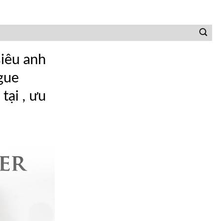
siêu anh
gue
tại , ưu