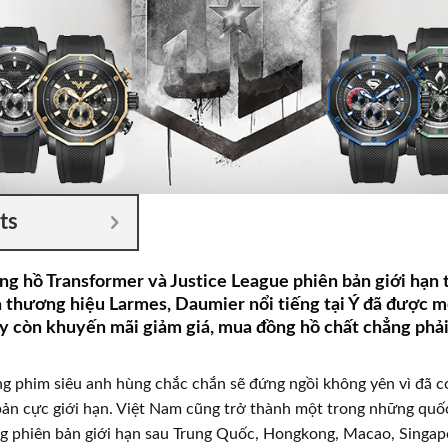
ts
ng hồ Transformer và Justice League phiên bản giới hạn t
à thương hiệu Larmes, Daumier nổi tiếng tại Ý đã được 
ay còn khuyến mãi giảm giá, mua đồng hồ chất chẳng phải
g phim siêu anh hùng chắc chắn sẽ đứng ngồi không yên vì đã c
ản cực giới hạn. Việt Nam cũng trở thành một trong những quố
g phiên bản giới hạn sau Trung Quốc, Hongkong, Macao, Singap