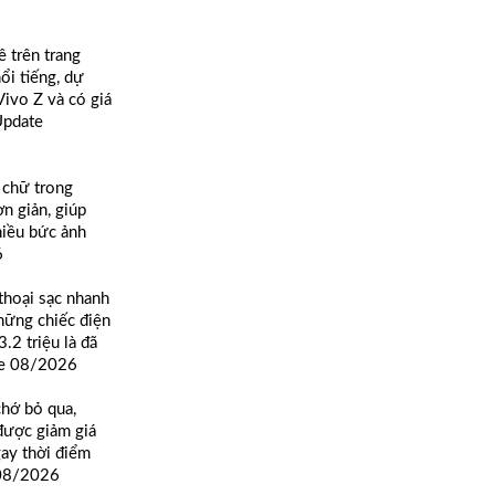
ê trên trang
ổi tiếng, dự
ivo Z và có giá
Update
 chữ trong
n giản, giúp
hiều bức ảnh
6
thoại sạc nhanh
những chiếc điện
3.2 triệu là đã
te 08/2026
chớ bỏ qua,
được giảm giá
gay thời điểm
 08/2026