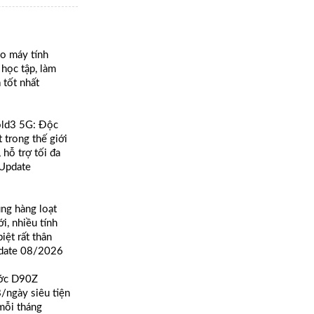
ho máy tính
học tập, làm
à tốt nhất
old3 5G: Độc
 trong thế giới
 hỗ trợ tối đa
í Update
ùng hàng loạt
i, nhiều tính
iệt rất thân
pdate 08/2026
ước D90Z
ngày siêu tiện
mỗi tháng