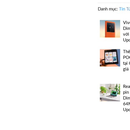
Danh mục:
Tin T
Viv
Dim
với
Up
Thê
POC
tại
giá
Rea
pin
Dim
64M
Up