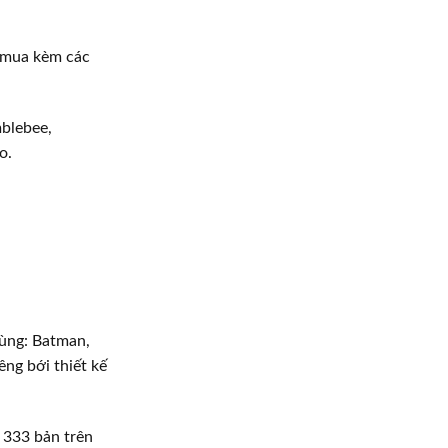
i mua kèm các
blebee,
o.
hùng: Batman,
ng bới thiết kế
ó 333 bản trên