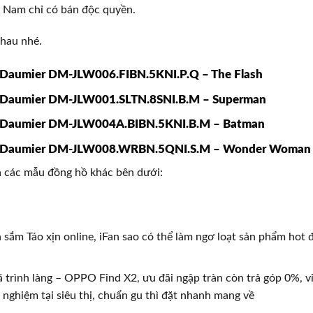
ệt Nam chỉ có bán độc quyền.
nhau nhé.
Daumier DM-JLW006.FIBN.5KNI.P.Q – The Flash
Daumier DM-JLW001.SLTN.8SNI.B.M – Superman
Daumier DM-JLW004A.BIBN.5KNI.B.M – Batman
 Daumier DM-JLW008.WRBN.5QNI.S.M – Wonder Woman
a các mẫu đồng hồ khác bên dưới:
 sắm Táo xịn online, iFan sao có thể làm ngơ loạt sản phẩm hot
 trình làng – OPPO Find X2, ưu đãi ngập tràn còn trả góp 0%, vi
i nghiệm tại siêu thị, chuẩn gu thì đặt nhanh mang về