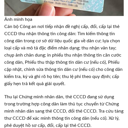
Ảnh minh họa
Cán bộ Công an nơi tiếp nhận đề nghị cấp, đổi, cấp lại thẻ
CCCD thu nhận thông tin công dân: Tìm kiếm thông tin
công dân trong cơ sở dữ liệu quốc gia về dân cư; lựa chọn
loại cấp và mô tả đặc điểm nhân dạng; thu nhận vân tay;
chụp ảnh chân dung; in phiếu thu nhận thông tin căn cước
công dân, Phiếu thu thập thông tin dân cư (nếu có), Phiếu
cập nhật, chỉnh sửa thông tin dân cư (nếu có) cho công dân
kiểm tra, ký và ghi rõ họ tên; thu lệ phí theo quy định; cấp
giấy hẹn trả kết quả giải quyết.
Thu lại Chứng minh nhân dân, thẻ CCCD đang sử dụng
trong trường hợp công dân làm thủ tục chuyển từ Chứng
minh nhân dân sang thẻ CCCD, đổi thẻ CCCD. Tra cứu tàng
thư CCCD để xác minh thông tin công dân (nếu có). Xử lý,
phê duyệt hồ sơ cấp, đổi, cấp lại thẻ CCCD.