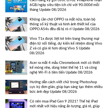
Cách đăng ký gói cước D90Z Vinaphone nhận
6GB/ngày siêu tiện ích chỉ với 90.000đ mỗi
tháng Update 08/2026
Không cần chờ OPPO ra mắt nữa, toàn bộ
thông số kỹ thuật và hình ảnh thiết kế của
OPPO A54s đều đã bị rò rỉ Update 08/2026
Vivo T1x được liệt kê trên trang thương mại
điện tử nổi tiếng, dự kiến kế nhiệm dòng Vivo
Z và có giá rẻ hơn dòng Vivo S Update
08/2026
Acer ra mắt 4 mẫu Chromebook mới có thiết
kế mỏng nhẹ, dùng Intel thế hệ 11 và công
nghệ Wi-Fi 6 tiên tiến Update 08/2026
Hướng dẫn cách viết chữ trong Photoshop
cực kỳ đơn giản, giúp bạn sáng tạo thêm nhiều
bức ảnh đẹp Update 08/2026
Có nên mua iPad Gen 9 2021? Thế hệ iPad
mới nhất với hiệu năng ấn tượng, giá rẻ, giúp